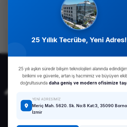
Avigilon
YETKILI BAYI
25 Yıllık Tecrübe, Yeni Adres!
Tüm İş Ortaklarımızı Görüntüleyin
25 yılı aşkın süredir bilişim teknolojileri alanında edindiğim
birikimi ve güvenle, artan iş hacmimiz ve büyüyen eki
doğrultusunda
daha geniş ve modern ofisimize taşı
YENI ADRESIMIZ
Meriç Mah. 5620. Sk. No:8 Kat:3, 35090 Borno
İzmir
25 yılı aşkın deneyimimizle İzmir'in lider IT çözüm
ortağıyız.