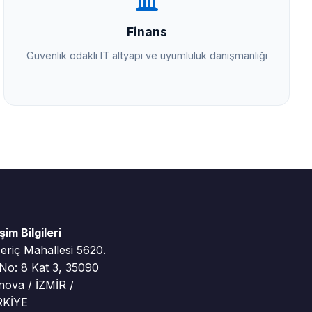
Finans
Güvenlik odaklı IT altyapı ve uyumluluk danışmanlığı
işim Bilgileri
riç Mahallesi 5620.
 No: 8 Kat 3, 35090
nova / İZMİR /
KİYE