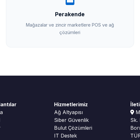
Perakende
Mağazalar ve zincir marketlere POS ve ağ
çözümleri
lantılar
Hizmetlerimiz
İlet
fa
Ağ Altyapısı
Me
l
Siber Güvenlik
Sk.
r
Bulut Çözümleri
Bor
IT Destek
TÜR