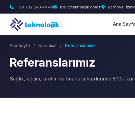
+90 232 240 44 44
bilgi@teknolojik.com.tr
Bornova, İzmir
Ana Sayf
Ana Sayfa
/
Kurumsal
/
Referanslarımız
Referanslarımız
Sağlık, eğitim, üretim ve finans sektörlerinde 500+ ku