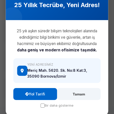
Veri merkezi operasyon yönetimi
25 Yıllık Tecrübe, Yeni Adres!
2
25 yılı aşkın süredir bilişim teknolojileri alanında
Çok lokasyonlu merkezi monitoring
3
edindiğimiz bilgi birikimi ve güvenle, artan iş
hacmimiz ve büyüyen ekibimiz doğrultusunda
daha geniş ve modern ofisimize taşındık.
SaaS uygulama performans izleme
4
YENI ADRESIMIZ
Meriç Mah. 5620. Sk. No:8 Kat:3,
35090 Bornova/İzmir
IoT cihaz izleme
5
Yol Tarifi
Tamam
Bir daha gösterme