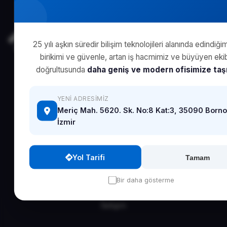
25 yılı aşkın süredir bilişim teknolojileri alanında edindiğim
birikimi ve güvenle, artan iş hacmimiz ve büyüyen eki
doğrultusunda
daha geniş ve modern ofisimize taşı
25 yılı aşkın deneyimimizle İzmir'in lider IT çözüm
ortağıyız.
YENI ADRESIMIZ
Meriç Mah. 5620. Sk. No:8 Kat:3, 35090 Borno
İzmir
Hızlı Linkler
Yol Tarifi
Tamam
Ana Sayfa
Kurumsal
Bir daha gösterme
Hizmetler
İletişim