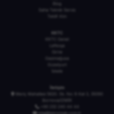
Blog
Saha Teknik Servis
Teklif Alın
KKTC
KKTC Genel
Lefkoşa
Girne
Gazimağusa
Güzelyurt
İskele
İletişim
Meriç Mahallesi 5620. Sk. No: 8 Kat 3, 35090
Bornova/İZMİR
+90 232 240 44 44
bilgi@teknolojik.com.tr