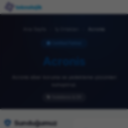
Ana Sayfa
›
İş Ortakları
›
Acronis
Certified Partner
Acronis
Acronis siber koruma ve yedekleme çözümleri
sunuyoruz.
Yedekleme & DR
Sunduğumuz