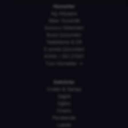
Hizmetler
Ağ Altyapısı
Siber Güvenlik
Sunucu Sistemleri
Bulut Çözümleri
Yedekleme & DR
E-posta Çözümleri
KVKK / ISO 27001
Tüm Hizmetler →
Sektörler
Üretim & Sanayi
Sağlık
Eğitim
Finans
Perakende
Lojistik