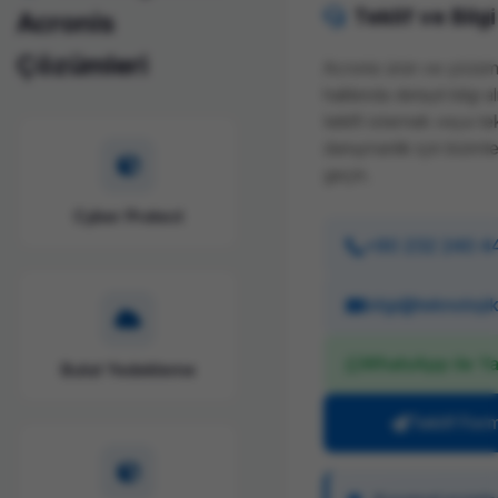
Teklif ve Bilgi
Acronis
Çözümleri
Acronis ürün ve çözüml
hakkında detaylı bilgi a
teklifi istemek veya te
danışmanlık için bizimle
geçin.
Cyber Protect
+90 232 240 4
bilgi@teknoloji
WhatsApp ile Ya
Bulut Yedekleme
Teklif For