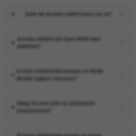
İzmir'de Acronis yetkili bayisi var mı?
Acronis ürünleri için fiyat teklifi nasıl
alabilirim?
Acronis ürünlerinde kurulum ve teknik
destek sağlıyor musunuz?
Hangi Acronis ürün ve çözümlerini
sunuyorsunuz?
Acronis ürünlerinde garanti ve servis