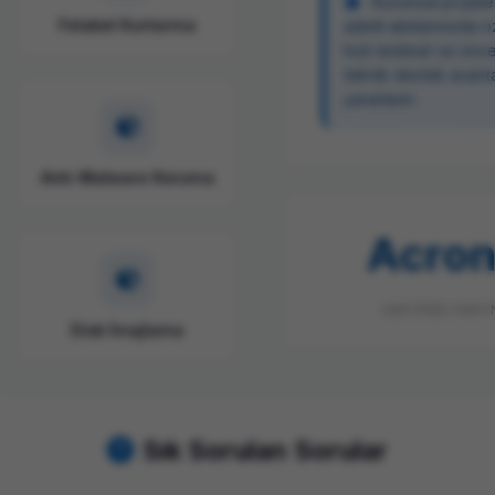
Kurumsal projeler
Felaket Kurtarma
adetli alımlarınızda ö
hızlı teslimat ve öncel
teknik destek avant
yararlanın.
Anti-Malware Koruma
Acron
CERTIFIED PART
Disk İmajlama
Sık Sorulan Sorular