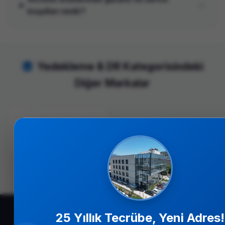
koşulları nedir?
Yedekleme & DR Kategorisindeki
Diğer Markalar
Veeam
CERTIFIED PARTNER
Tüm İş Ortaklarımızı Görüntüleyin
25 Yıllık Tecrübe, Yeni Adres!