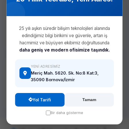
SLA Garantisi
25 yılı aşkın süredir bilişim teknolojileri alanında
Sözleşmede yazılı yanıt süreleri. Premium paketlerde
edindiğimiz bilgi birikimi ve güvenle, artan iş
öncelikli yerinde müdahale.
hacmimiz ve büyüyen ekibimiz doğrultusunda
daha geniş ve modern ofisimize taşındık.
YENI ADRESIMIZ
Meriç Mah. 5620. Sk. No:8 Kat:3,
35090 Bornova/İzmir
KVKK Uyum
6698 sayılı KVKK kapsamında veri güvenliği
danışmanlığı ve teknik altyapı desteği.
Yol Tarifi
Tamam
Bir daha gösterme