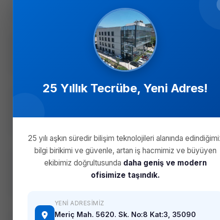
zorunluluğunu karşılama
AB alıcısının GDPR tedarikçi şartını sağlama
2
25 Yıllık Tecrübe, Yeni Adres!
OSB fabrikasının global tedarik zincirine
3
dahil olma
25 yılı aşkın süredir bilişim teknolojileri alanında edindiğimi
bilgi birikimi ve güvenle, artan iş hacmimiz ve büyüyen
ekibimiz doğrultusunda
daha geniş ve modern
İhracat yapan üreticinin siber güvenlik
4
ofisimize taşındık.
sertifikasyonu
YENI ADRESIMIZ
Meriç Mah. 5620. Sk. No:8 Kat:3, 35090