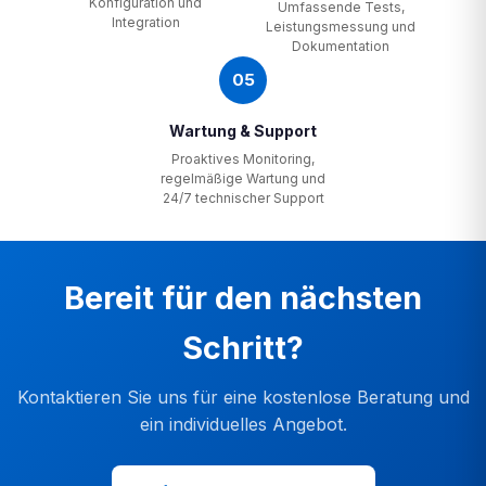
Konfiguration und
Umfassende Tests,
Integration
Leistungsmessung und
Dokumentation
05
Wartung & Support
Proaktives Monitoring,
regelmäßige Wartung und
24/7 technischer Support
Bereit für den nächsten
Schritt?
Kontaktieren Sie uns für eine kostenlose Beratung und
ein individuelles Angebot.