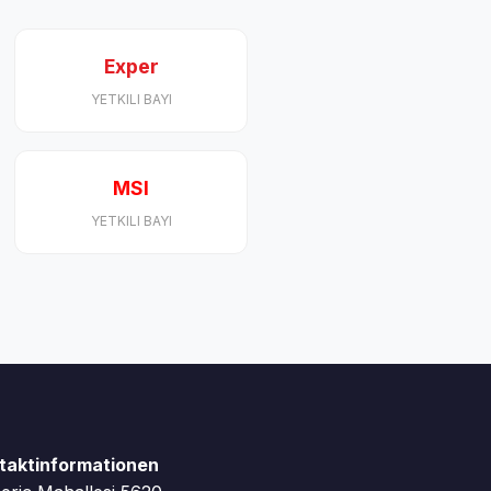
Exper
YETKILI BAYI
MSI
YETKILI BAYI
taktinformationen