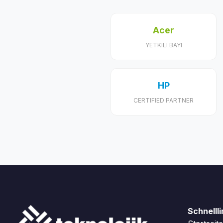
Acer
YETKILI BAYI
HP
CERTIFIED PARTNER
Schnelll