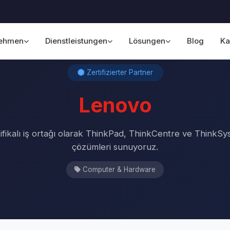
nehmen
Dienstleistungen
Lösungen
Blog
Ka
Startseite
›
Unsere Partner
›
Lenovo
Zertifizierter Partner
Lenovo
ifikalı iş ortağı olarak ThinkPad, ThinkCentre ve ThinkS
çözümleri sunuyoruz.
Computer & Hardware