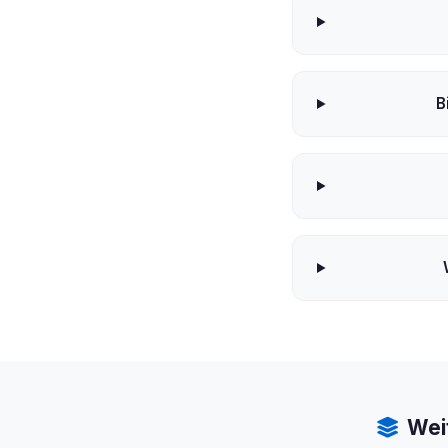
B
Wei