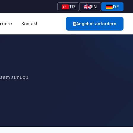
TR
EN
DE
rriere
Kontakt
Angebot anfordern
ystem sunucu