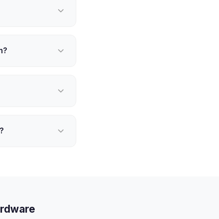
n?
?
ardware