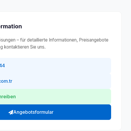
ormation
ungen – für detaillierte Informationen, Preisangebote
g kontaktieren Sie uns.
44
com.tr
hreiben
Angebotsformular